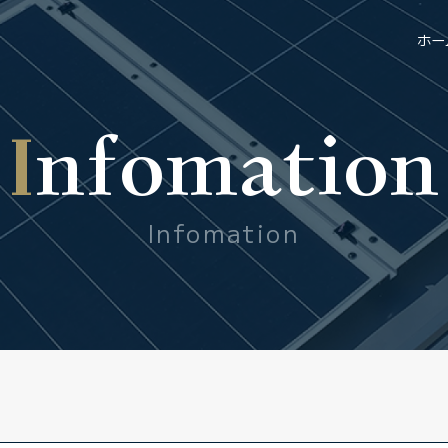
ホー
Infomation
Infomation