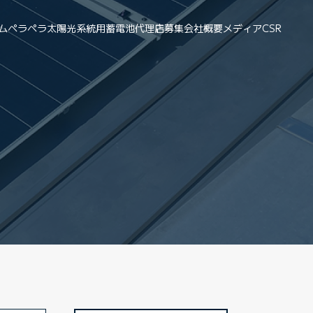
ム
ペラペラ太陽光
系統用蓄電池
代理店募集
会社概要
メディア
CSR