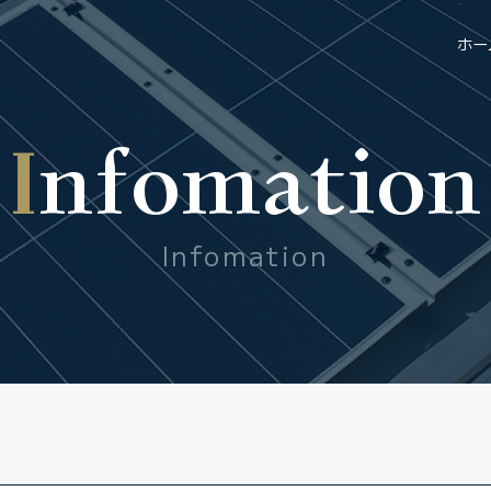
ホー
Infomation
Infomation