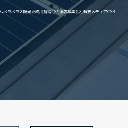
ム
ペラペラ太陽光
系統用蓄電池
代理店募集
会社概要
メディア
CSR