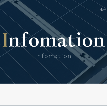
ホー
Infomation
Infomation