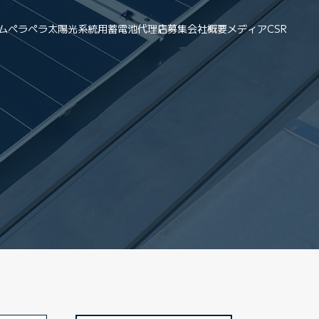
ム
ペラペラ太陽光
系統用蓄電池
代理店募集
会社概要
メディア
CSR