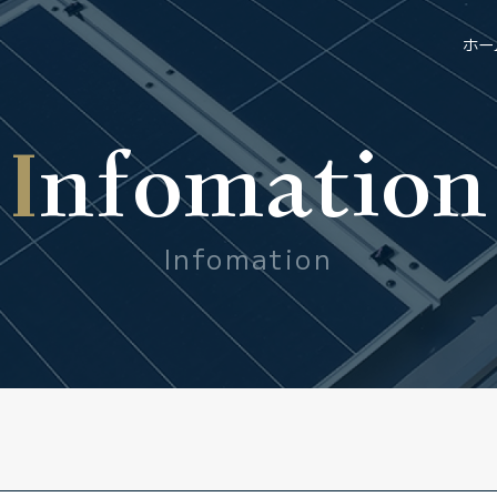
ホー
Infomation
Infomation