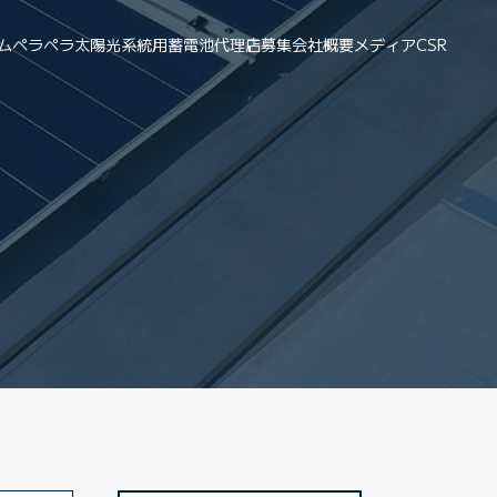
ム
ペラペラ太陽光
系統用蓄電池
代理店募集
会社概要
メディア
CSR