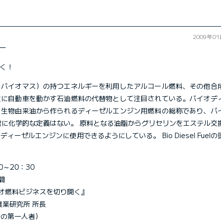
2009年0
ー
く！
（バイオマス）の持つエネルギーを利用したアルコール燃料、その他合
主に自動車を動かす石油燃料の代替物として注目されている。バイオデ
、生物由来油から作られるディーゼルエンジン用燃料の総称であり、バ
密に化学的な定義はない。 原料となる油脂からグリセリンをエステル交
ゼルエンジンに使用できるようにしている。 Bio Diesel Fuelの
0～20：30
間
オ燃料ビジネスを切り開く』
農業研究所 所長
培の第一人者）