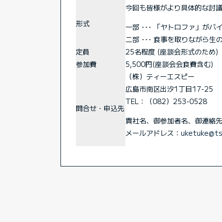
今回も皆様がより具体的な討
形式
一部
･･･
「ヤトロファ」がバ
二部
･･･
食事を取りながら生
定員
25名程度 (座談会形式のため)
参加費
5,500円(座談会会食費含む)
（株）ティーエスピー
広島市南区出汐1丁目17-25
TEL：（082）253-0528
問合せ・申込先
貴社名、御参加者名、御連絡
メールアドレス：
uketuke@ts