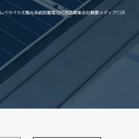
ム
ペラペラ太陽光
系統用蓄電池
代理店募集
会社概要
メディア
CSR