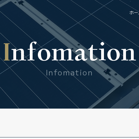
ホー
Infomation
Infomation