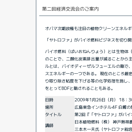
第二回経済交流会のご案内
オバマ次期政権も注目の植物クリーンエネルギ
「ヤトロファ」がバイオ燃料ビジネスを切り開
バイオ燃料（ばいおねんりょう）とは生物体
のことで、二酸化炭素排出量が減ることから
ルとは、バイオディーゼルフューエルの略で
スエネルギーの一つである。 現在のところ厳
り取り除き粘度を下げる等の化学処理を施し、ディー
をとってBDFと略されることもある。
日時
2009年1月26日（月） 18：3
場所
広島東急インホテル4F 白鷺の
タイトル
第2回『「ヤトロファ」がバイ
日本植物燃料（株） 神戸熱帯
講師
三本木一夫氏（ヤトロファ栽