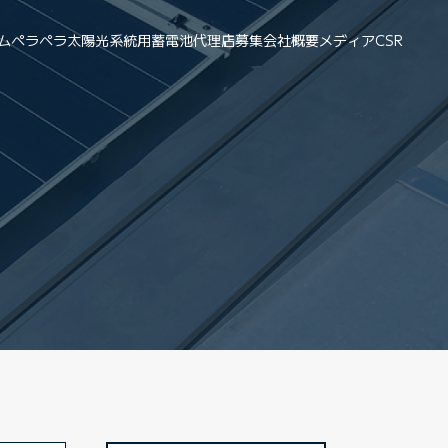
ム
ペラペラ太陽光
系統用蓄電池
代理店募集
会社概要
メディア
CSR