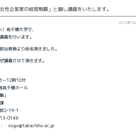
する女性企業家の経営戦略」と題し講義をいたします。
2013年1
火）高千穂大学で、
講義を行います。
担当教授より命名頂きました。
ぜ講義させて頂きます。
分～12時10分
階高千穂ホール
略」
課
9-1
146
chiho.ac.jp