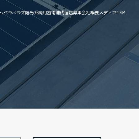
ム
ペラペラ太陽光
系統用蓄電池
代理店募集
会社概要
メディア
CSR