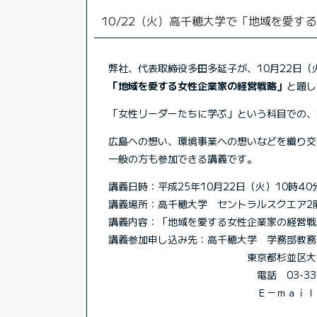
10/22（火）高千穂大学で「地域を愛
弊社、代表取締役多田多延子が、10月22日（
「地域を愛する女性企業家の経営戦略」
と題し
「女性リーダーたちに学ぶ」という科目での、
広島への想い、環境事業への想いなどを織り交
一般の方も参加できる講義です。
講義日時：平成25年10月22日（火）10時40
講義場所：高千穂大学 セントラルスクエア2
講義内容：「地域を愛する女性企業家の経営戦
講義参加申し込み先：高千穂大学 学務部教務
東京都杉並区大宮2-1
電話 03-3313-0
Ｅ－ｍａｉｌ： sogo@taka