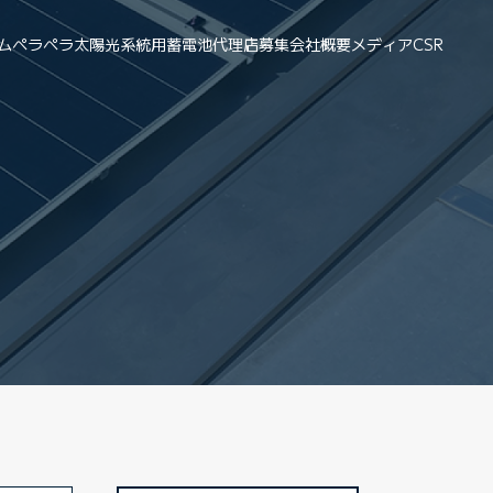
ム
ペラペラ太陽光
系統用蓄電池
代理店募集
会社概要
メディア
CSR